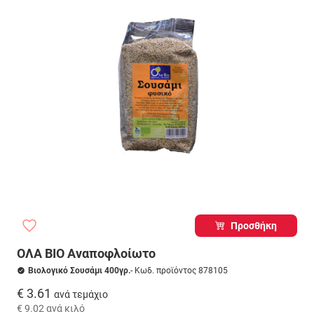
Προσθήκη
ΟΛΑ ΒΙΟ Αναποφλοίωτο
Βιολογικό Σουσάμι 400γρ.
- Κωδ. προϊόντος 878105
€ 3.61
ανά τεμάχιο
€ 9.02
ανά κιλό