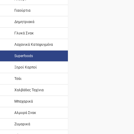
Γιαούρτια
Δημητριακά
Γλυκά Σνακ
Λαχανικά Κατεψυγμένα
Superfoods
Ξηροί Καρποί
Τσάι
Χαλβάδες Ταχίνια
Μπαχαρικά
Αλμυρά Σνακ
Ζυμαρικά