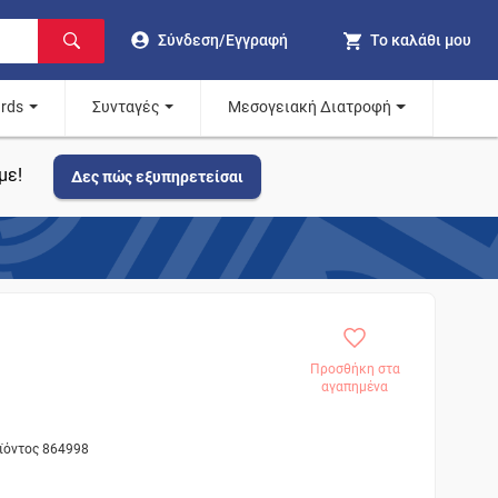
Σύνδεση/Εγγραφή
Το καλάθι μου
ards
Συνταγές
Μεσογειακή Διατροφή
με!
Δες πώς εξυπηρετείσαι
Προσθήκη στα
αγαπημένα
οϊόντος 864998