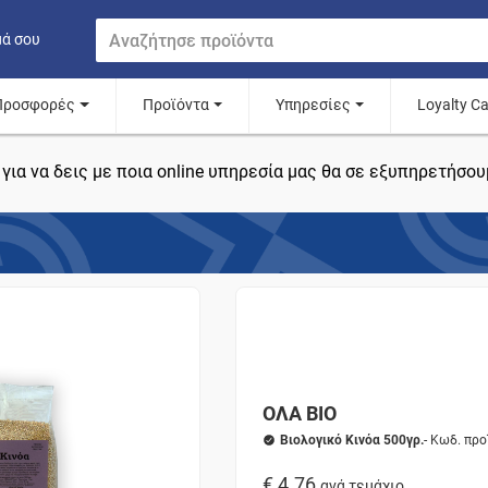
μά σου
Προσφορές
Προϊόντα
Υπηρεσίες
Loyalty C
για να δεις με ποια online υπηρεσία μας θα σε εξυπηρετήσου
ΟΛΑ ΒΙΟ
Βιολογικό Κινόα 500γρ.
- Κωδ. πρ
€ 4.76
ανά τεμάχιο