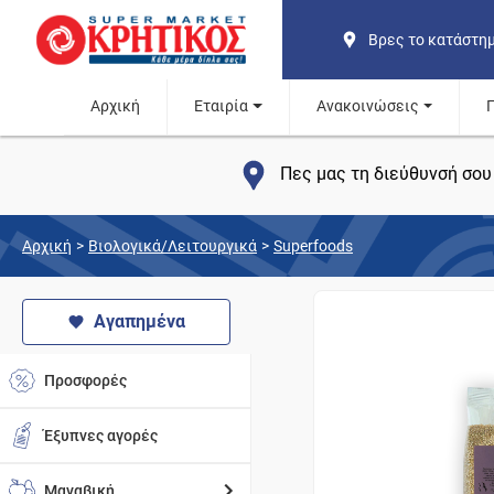
Βρες το κατάστη
Αρχική
Εταιρία
Ανακοινώσεις
Πες μας τη διεύθυνσή σου 
Αρχική
>
Βιολογικά/Λειτουργικά
>
Superfoods
Αγαπημένα
Προσφορές
Έξυπνες αγορές
Μαναβική