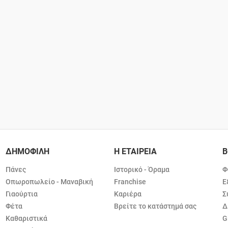
ΔΗΜΟΦΙΛΗ
Η ΕΤΑΙΡΕΙΑ
Β
Πάνες
Ιστορικό - Όραμα
Φ
Οπωροπωλείο - Μαναβική
Franchise
Ε
Γιαούρτια
Καριέρα
Σ
Φέτα
Βρείτε το κατάστημά σας
Δ
Καθαριστικά
G