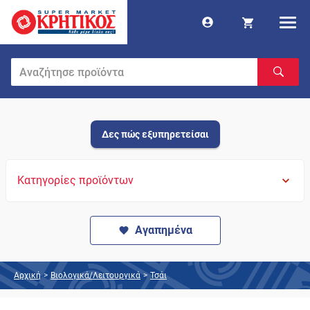
Δες πώς εξυπηρετείσαι
Κατηγορίες προϊόντων
Αγαπημένα
Αρχική
>
Βιολογικά/Λειτουργικά
>
Τσάι