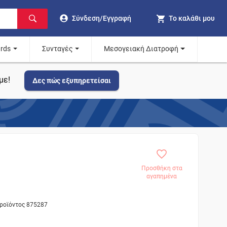
Σύνδεση/Εγγραφή
Το καλάθι μου
ards
Συνταγές
Μεσογειακή Διατροφή
με!
Δες πώς εξυπηρετείσαι
Προσθήκη στα
αγαπημένα
προϊόντος 875287