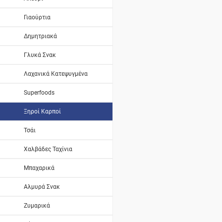
Γιαούρτια
Δημητριακά
Γλυκά Σνακ
Λαχανικά Κατεψυγμένα
Superfoods
Ξηροί Καρποί
Τσάι
Χαλβάδες Ταχίνια
Μπαχαρικά
Αλμυρά Σνακ
Ζυμαρικά