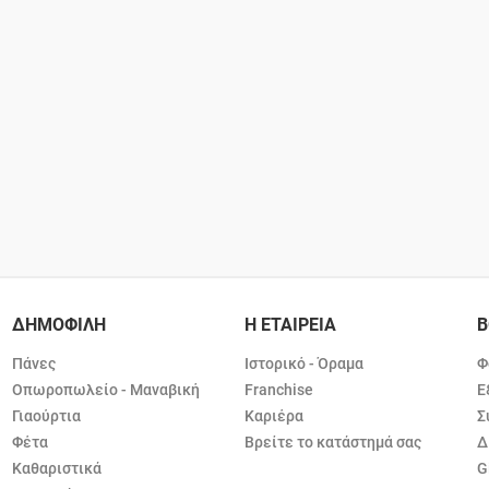
ΔΗΜΟΦΙΛΗ
Η ΕΤΑΙΡΕΙΑ
Β
Πάνες
Ιστορικό - Όραμα
Φ
Οπωροπωλείο - Μαναβική
Franchise
Ε
Γιαούρτια
Καριέρα
Σ
Φέτα
Βρείτε το κατάστημά σας
Δ
Καθαριστικά
G