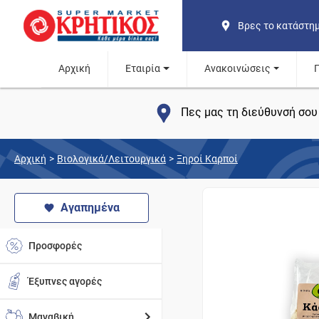
Βρες το κατάστη
Αρχική
Εταιρία
Ανακοινώσεις
Πες μας τη διεύθυνσή σου 
Αρχική
>
Βιολογικά/Λειτουργικά
>
Ξηροί Καρποί
Αγαπημένα
Προσφορές
Έξυπνες αγορές
Μαναβική