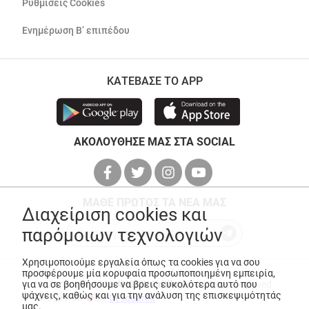
Ρυθμίσεις Cookies
Ενημέρωση Β’ επιπέδου
ΚΑΤΕΒΑΣΕ ΤΟ APP
ΑΚΟΛΟΥΘΗΣΕ ΜΑΣ ΣΤΑ SOCIAL
ΜΑΘΕ ΠΡΩΤΟΣ ΤΑ ΝΕΑ ΜΑΣ
Διαχείριση cookies και
παρόμοιων τεχνολογιών
Χρησιμοποιούμε εργαλεία όπως τα cookies για να σου
προσφέρουμε μία κορυφαία προσωποποιημένη εμπειρία,
για να σε βοηθήσουμε να βρεις ευκολότερα αυτό που
© Copyright 2026
ANEDIK Kritikos
. All Rights Reserved
ψάχνεις, καθώς και για την ανάλυση της επισκεψιμότητάς
Made with
by
Desquared
μας.