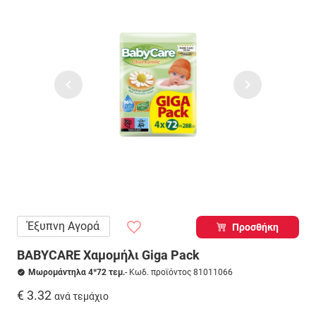
Έξυπνη Αγορά
Προσθήκη
BABYCARE Χαμομήλι Giga Pack
Μωρομάντηλα 4*72 τεμ.
- Κωδ. προϊόντος 81011066
€ 3.32
ανά τεμάχιο