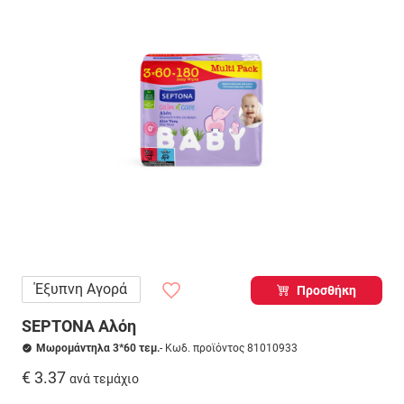
Έξυπνη Αγορά
Προσθήκη
SEPTONA Αλόη
Μωρομάντηλα 3*60 τεμ.
- Κωδ. προϊόντος 81010933
€ 3.37
ανά τεμάχιο