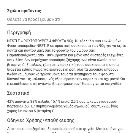
Σχόλια προϊόντος
Περιγραφή
NESTLE ΦΡΟΥΤΟΠΟΥΡΕΣ 4 ΦΡΟΥΤΑ 90g. Κατάλληλο από τον 4ο μήνα.
Φρουτοπουρέδες NESTLE σε πρακτική συσκευασία των 90g για να έχετε
πάντα και παντού μαζί σας το φρούτο του μωρού σας!
Παρασκευάζονται από 100% φρούτα και μόνο από αυστηρές ελεγμένες
ποικιλίες. Δεν περιέχουν προσθήκη ζάχαρης ενώ είναι πλούσια σε
βιταμίνη C! Επιπλέον, χάρη στην πρακτική τους συσκευασία, η οποία
διαθέτει ειδικό πώμα για ελεγχόμενη ροή, όλα τα μωράκια μπορούν
πλέον να μάθουν να τρώνε μόνα τους τα αγαπημένα τους φρούτα!
Ιδανικά για τις καλοκαιρινές εξορμήσεις στην παραλία και όχι μόνο! Και
η εκπαίδευση στις υγιεινές διατροφικές συνήθειες…γίνεται παιχνιδάκι!
Συστατικά
42% μπανάνα, 38% αχλάδι, 15,4% μήλο, 2,5% συμπυκνωμένος χυμός
πορτοκαλιού, 1,7 συμπυκνωμένος χυμός αχλαδιού, συμπυκνωμένος
χυμός λεμονιού & βιταμίνη C.
Οδηγίες Χρήσης/Αποθήκευσης
Διατηρείται σε ξηρό και δροσερό μέρος ή στο ψυγείο. Μετά το άνοιγμα