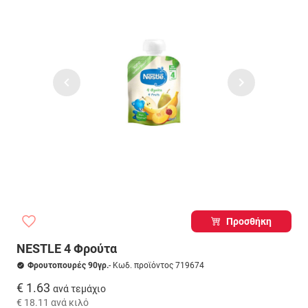
Προσθήκη
NESTLE 4 Φρούτα
Φρουτοπουρές 90γρ.
- Κωδ. προϊόντος 719674
€ 1.63
ανά τεμάχιο
€ 18.11
ανά κιλό