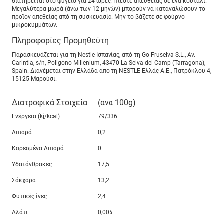
διατηρείται στο ψυγείο για 24 ώρες. Πιέστε απευθείας σε ένα κουτάλι.
Μεγαλύτερα μωρά (άνω των 12 μηνών) μπορούν να καταναλώσουν το
προϊόν απεθείας από τη συσκευασία. Μην το βάζετε σε φούρνο
μικροκυμμάτων.
Πληροφορίες Προμηθεύτη
Παρασκευάζεται για τη Nestle Ισπανίας, από τη Go Fruselva S.L., Av.
Carintia, s/n, Poligono Millenium, 43470 La Selva del Camp (Tarragona),
Spain. Διανέμεται στην Ελλάδα από τη NESTLE Ελλάς Α.Ε., Πατρόκλου 4,
15125 Μαρούσι.
Διατροφικά Στοιχεία
(ανά 100g)
Ενέργεια (kj/kcal)
79/336
Λιπαρά
0,2
Κορεσμένα Λιπαρά
0
Υδατάνθρακες
17,5
Σάκχαρα
13,2
Φυτικές ίνες
2,4
Αλάτι
0,005