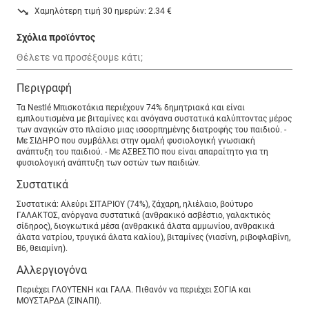
Χαμηλότερη τιμή 30 ημερών: 2.34 €
Σχόλια προϊόντος
Περιγραφή
Τα Nestlé Μπισκοτάκια περιέχουν 74% δημητριακά και είναι
εμπλουτισμένα με βιταμίνες και ανόγανα συστατικά καλύπτοντας μέρος
των αναγκών στο πλαίσιο μιας ισσορπημένης διατροφής του παιδιού. -
Με ΣΙΔΗΡΟ που συμβάλλει στην ομαλή φυσιολογική γνωσιακή
ανάπτυξη του παιδιού. - Με ΑΣΒΕΣΤΙΟ που είναι απαραίτητο για τη
φυσιολογική ανάπτυξη των οστών των παιδιών.
Συστατικά
Συστατικά: Αλεύρι ΣΙΤΑΡΙΟΥ (74%), ζάχαρη, ηλιέλαιο, βούτυρο
ΓΑΛΑΚΤΟΣ, ανόργανα συστατικά (ανθρακικό ασβέστιο, γαλακτικός
σίδηρος), διογκωτικά μέσα (ανθρακικά άλατα αμμωνίου, ανθρακικά
άλατα νατρίου, τρυγικά άλατα καλίου), βιταμίνες (νιασίνη, ριβοφλαβίνη,
Β6, θειαμίνη).
Αλλεργιογόνα
Περιέχει ΓΛΟΥΤΕΝΗ και ΓΑΛΑ. Πιθανόν να περιέχει ΣΟΓΙΑ και
ΜΟΥΣΤΑΡΔΑ (ΣΙΝΑΠΙ).