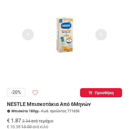
-20%
Προσθήκη
NESTLE Μπισκοτάκια Από 6Μηνών
Μπισκότα 180γρ.
- Κωδ. προϊόντος 771656
€ 1.87
2.34
ανά τεμάχιο
€ 10.38
13.00
ανά κιλό