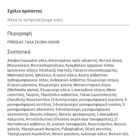
Σχόλια προϊόντος
Περιγραφή
FRISOLAC ΓΑΛΑ ΣΚΟΝΗ 800GR
Συστατικά
Αποβουτυρωμένο γάλα, Απιονισμένος ορός γάλακτος, Φυτικά έλαια
[Φοινικέλαιο, Φοινικοπυρηνέλαιο, Κραμβέλαιο (χαμηλού τύπου
ερουκικού οξέoς), Ηλιέλαιο], Λακτόζη, Γαλακτο-ολιγοσακχαρίτες,
Μαλτοδεξτρίνη, Ιχθυέλαιο, Κιτρικό κάλιο, Άλατα ασβεστίου
ορθοφωσφορικού οξέος, Ανθρακικό Ασβέστιο, Χλωριούχο νάτριο,
Κιτρικό μαγνήσιο, Χλωριούχος χολίνη, Μονοκυτταρικό έλαιο
(Mortierella alpina), Χλωριούχο κάλιο, L-ασκορβικό νάτριο, Μεσο-
ινοσιτόλη, Ταυρίνη, Υδροξείδιο ασβεστίου, Γαλακτωματοποιητής
(Λεκιθίνη), Νουκλεοτίδια (5-δινατριούχος μονοφωσφορική ουριδίνη, 5-
μονοφωσφορική κυτιδίνη, 5-δινατριούχος μονοφωσφορική ινοσίνη, 5-
μονοφωσφορική αδενοσίνη, 5-δινατριούχος μονοφωσφορική
γουανοσίνη), Θειικός σίδηρος, Θειικός ψευδάργυρος, L-ασκορβική
παλμιτίνη, Αντιοξειδωτικό (Πλούσιο εκχύλισμα τοκοφερόλης), D
παντοθενικό ασβέστιο, DL α-οξική τοκοφερόλη, Νικοτιναμίδιο, Θειικός
χαλκός, Υδροχλωρική θειαμίνη, Ριβοφλαβίνη, Οξική ρετινόλη,
Υδροχλωρική πυριδοξίνη, Θειικό μαγγάνιο, Ιωδιούχο κάλιο, Φολικό οξύ,