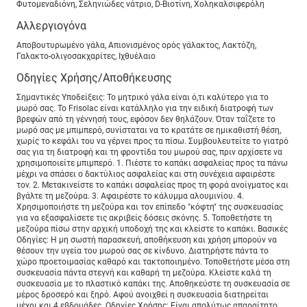
Φυτομεναδιόνη, Σεληνιώδες νάτριο, D-Βιοτίνη, Χοληκαλσιφερόλη
Αλλεργιογόνα
Αποβουτυρωμένο γάλα, Απιονισμένος ορός γάλακτος, Λακτόζη,
Γαλακτο-ολιγοσακχαρίτες, Ιχθυέλαιο
Οδηγίες Χρήσης/Αποθήκευσης
Σημαντικές Υποδείξεις: Το μητρικό γάλα είναι ό,τι καλύτερο για το
μωρό σας. Το Frisolac είναι κατάλληλο για την ειδική διατροφή των
βρεφών από τη γέννησή τους, εφόσον δεν θηλάζουν. Όταν ταΐζετε το
μωρό σας με μπιμπερό, συνίσταται να το κρατάτε σε ημικαθιστή θέση,
χωρίς το κεφάλι του να γέρνει προς τα πίσω. Συμβουλευτείτε το γιατρό
σας για τη διατροφή και τη φροντίδα του μωρού σας, πριν αρχίσετε να
χρησιμοποιείτε μπιμπερό. 1. Πιέστε το καπάκι ασφαλείας προς τα πάνω
μέχρι να σπάσει ο δακτύλιος ασφαλείας και στη συνέχεια αφαιρέστε
τον. 2. Μετακινείστε το καπάκι ασφαλείας προς τη φορά ανοίγματος και
βγάλτε τη μεζούρα. 3. Αφαιρέστε το κάλυμμα αλουμινίου. 4.
Χρησιμοποιήστε τη μεζούρα και τον επίπεδο "κόφτη" της συσκευασίας
για να εξασφαλίσετε τις ακριβείς δόσεις σκόνης. 5. Τοποθετήστε τη
μεζούρα πίσω στην αρχική υποδοχή της και κλείστε το καπάκι. Βασικές
Οδηγίες: Η μη σωστή παρασκευή, αποθήκευση και χρήση μπορούν να
θέσουν την υγεία του μωρού σας σε κίνδυνο. Διατηρήστε πάντα το
χώρο προετοιμασίας καθαρό και τακτοποιημένο. Τοποθετήστε μέσα στη
συσκευασία πάντα στεγνή και καθαρή τη μεζούρα. Κλείστε καλά τη
συσκευασία με το πλαστικό καπάκι της. Αποθηκεύστε τη συσκευασία σε
μέρος δροσερό και ξηρό. Αφού ανοιχθεί η συσκευασία διατηρείται
μέχρι και 4 εβδομάδες. Οδηγίες Χρήσης: Είναι απολύτως απαραίτητο