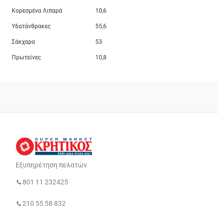
Κορεσμένα Λιπαρά
10,6
Υδατάνθρακες
55,6
Σάκχαρα
53
Πρωτείνες
10,8
Εξυπηρέτηση πελατών
801 11 232425
210 55 58 832