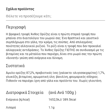
Σχόλια προϊόντος
Περιγραφή
Η βρεφική τροφή 'Ανθος Ορύζης είναι η πρώτη στερεά τροφή που
μπαίνει στο διαιτολόγιο του μωρού σας. Ένα θρεπτικό και γευστικό
συμπλήρωμα στο γάλα, την κρέμα, τις σούπες. Από επιλεγμένες
ποιότητες ελληνικού ρυζιού. Tο ρύζι είναι η τροφή που δεν προκαλεί
αλλεργικές αντιδράσεις. Tο 'Ανθος Oρύζης ΓIΩTHΣ σε συνδυασμό με τις
βιταμίνες και τα μέταλλα που περιέχει, δίνει στο μωρό σας την πρώτη
«δυνατή» γεύση από ενέργεια και δύναμη.
Συστατικά
Άμυλο ορύζης 87,2%, πρεβιοτικές ίνες (γαλακτο- ολιγοσακχαρίτες) 1,7%,
γλυκόζη, βιταμίνες, αρωματική ύλη: βανιλίνη, φουμαρικός σίδηρος.
Πιθανόν να περιέχει ίχνη από γάλα και προϊόντα του. Χωρίς γλουτένη.
Διατροφικά Στοιχεία
(ανά Ανά 100g )
Ενέργεια (kj/kcal)
1652,5kJ/ 389.5kcal
Λιπαρά
1.1g