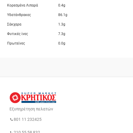
Κορεσμένα Λιπαρά
0.4g
Υδατάνθρακες
86.1g
Σάκχαρα
1.3g
Φυτικές ίνες
7.3g
Πρωτείνες
0.0g
Εξυπηρέτηση πελατών
801 11 232425
210 55 58 832