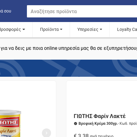
μά σου
Προσφορές
Προϊόντα
Υπηρεσίες
Loyalty C
για να δεις με ποια online υπηρεσία μας θα σε εξυπηρετήσου
ΓΙΩΤΗΣ Φαρίν Λακτέ
Βρεφική Κρέμα 300γρ.
- Κωδ. προ
€ 3.38
ανά τεμάχιο