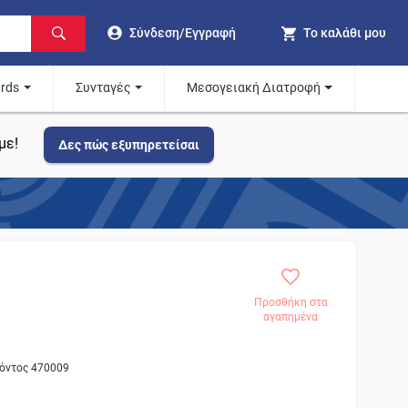
Σύνδεση/Εγγραφή
Το καλάθι μου
ards
Συνταγές
Μεσογειακή Διατροφή
με!
Δες πώς εξυπηρετείσαι
Προσθήκη στα
αγαπημένα
ϊόντος 470009