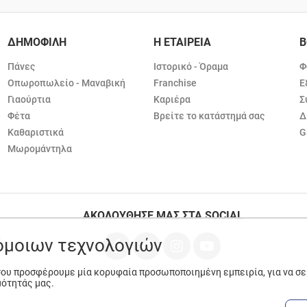
ΔΗΜΟΦΙΛΗ
Η ΕΤΑΙΡΕΙΑ
Β
Πάνες
Ιστορικό - Όραμα
Φ
Οπωροπωλείο - Μαναβική
Franchise
Ε
Γιαούρτια
Καριέρα
Σ
Φέτα
Βρείτε το κατάστημά σας
Δ
Καθαριστικά
G
Μωρομάντηλα
ΑΚΟΛΟΥΘΗΣΕ ΜΑΣ ΣΤΑ SOCIAL
ρόμοιων τεχνολογιών
 σου προσφέρουμε μία κορυφαία προσωποποιημένη εμπειρία, για να σ
μότητάς μας.