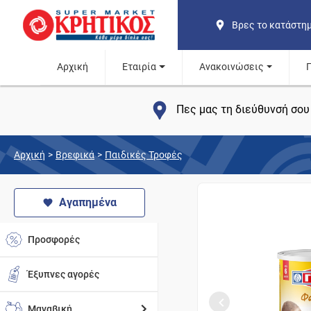
Βρες το κατάστη
Αρχική
Εταιρία
Ανακοινώσεις
Πες μας τη διεύθυνσή σου 
Αρχική
>
Βρεφικά
>
Παιδικές Τροφές
Αγαπημένα
Προσφορές
Έξυπνες αγορές
Μαναβική