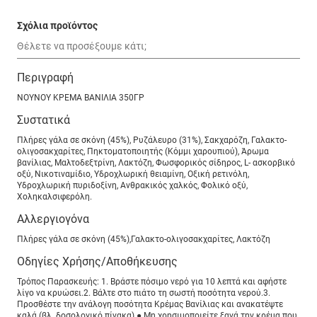
Σχόλια προϊόντος
Περιγραφή
ΝΟΥΝΟΥ ΚΡΕΜΑ ΒΑΝΙΛΙΑ 350ΓΡ
Συστατικά
Πλήρες γάλα σε σκόνη (45%), Ρυζάλευρο (31%), Σακχαρόζη, Γαλακτο-
ολιγοσακχαρίτες, Πηκτοματοποιητής (Κόμμι χαρουπιού), Άρωμα
βανίλιας, Μαλτοδεξτρίνη, Λακτόζη, Φωσφορικός σίδηρος, L- ασκορβικό
οξύ, Νικοτιναμίδιο, Υδροχλωρική θειαμίνη, Οξική ρετινόλη,
Υδροχλωρική πυριδοξίνη, Ανθρακικός χαλκός, Φολικό οξύ,
Χοληκαλσιφερόλη.
Αλλεργιογόνα
Πλήρες γάλα σε σκόνη (45%),Γαλακτο-ολιγοσακχαρίτες, Λακτόζη
Οδηγίες Χρήσης/Αποθήκευσης
Τρόπος Παρασκευής: 1. Βράστε πόσιμο νερό για 10 λεπτά και αφήστε
λίγο να κρυώσει.2. Βάλτε στο πιάτο τη σωστή ποσότητα νερού.3.
Προσθέστε την ανάλογη ποσότητα Κρέμας Βανίλιας και ανακατέψτε
καλά (βλ. δοσολογικό πίνακα).● Μη χρησιμοποιείτε ξανά την κρέμα που