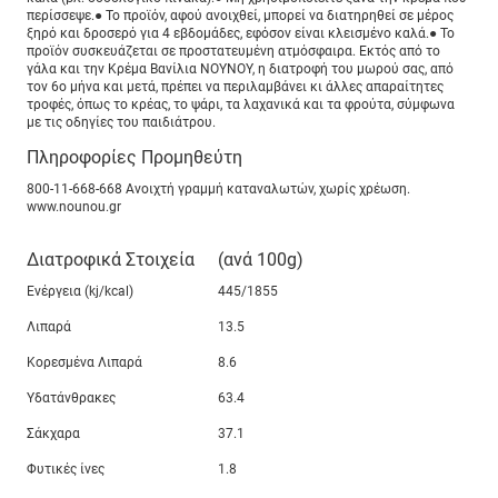
περίσσεψε.● Το προϊόν, αφού ανοιχθεί, μπορεί να διατηρηθεί σε μέρος
ξηρό και δροσερό για 4 εβδομάδες, εφόσον είναι κλεισμένο καλά.● Το
προϊόν συσκευάζεται σε προστατευμένη ατμόσφαιρα. Εκτός από το
γάλα και την Κρέμα Βανίλια ΝΟΥΝΟΥ, η διατροφή του μωρού σας, από
τον 6ο μήνα και μετά, πρέπει να περιλαμβάνει κι άλλες απαραίτητες
τροφές, όπως το κρέας, το ψάρι, τα λαχανικά και τα φρούτα, σύμφωνα
με τις οδηγίες του παιδιάτρου.
Πληροφορίες Προμηθεύτη
800-11-668-668 Ανοιχτή γραμμή καταναλωτών, χωρίς χρέωση.
www.nounou.gr
Διατροφικά Στοιχεία
(ανά 100g)
Ενέργεια (kj/kcal)
445/1855
Λιπαρά
13.5
Κορεσμένα Λιπαρά
8.6
Υδατάνθρακες
63.4
Σάκχαρα
37.1
Φυτικές ίνες
1.8