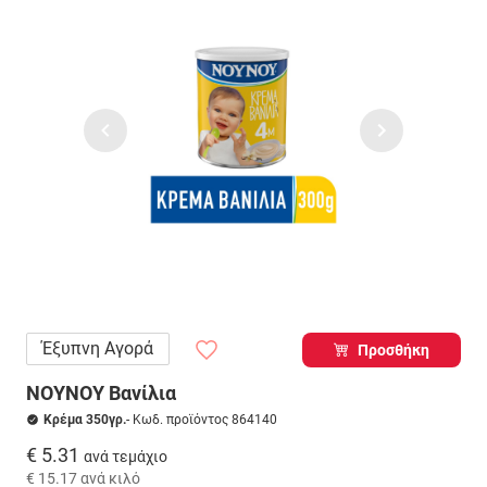
Έξυπνη Αγορά
Προσθήκη
ΝΟΥΝΟΥ Βανίλια
Κρέμα 350γρ.
- Κωδ. προϊόντος 864140
€ 5.31
ανά τεμάχιο
€ 15.17
ανά κιλό