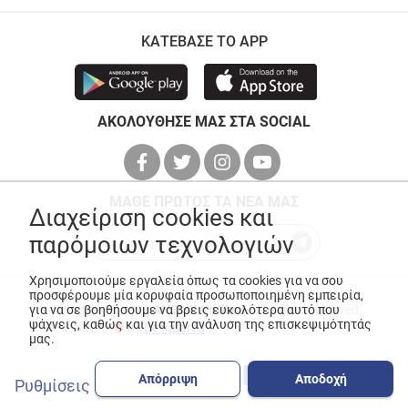
ΚΑΤΕΒΑΣΕ ΤΟ APP
ΑΚΟΛΟΥΘΗΣΕ ΜΑΣ ΣΤΑ SOCIAL
ΜΑΘΕ ΠΡΩΤΟΣ ΤΑ ΝΕΑ ΜΑΣ
Διαχείριση cookies και
παρόμοιων τεχνολογιών
Χρησιμοποιούμε εργαλεία όπως τα cookies για να σου
προσφέρουμε μία κορυφαία προσωποποιημένη εμπειρία,
για να σε βοηθήσουμε να βρεις ευκολότερα αυτό που
© Copyright 2026
ANEDIK Kritikos
. All Rights Reserved
ψάχνεις, καθώς και για την ανάλυση της επισκεψιμότητάς
Made with
by
Desquared
μας.
Απόρριψη
Αποδοχή
Ρυθμίσεις