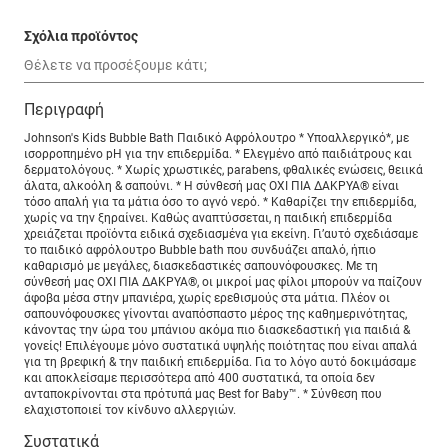
Σχόλια προϊόντος
Περιγραφή
Johnson's Kids Bubble Bath Παιδικό Αφρόλουτρο * Υποαλλεργικό*, με
ισορροπημένο pH για την επιδερμίδα. * Ελεγμένο από παιδιάτρους και
δερματολόγους. * Χωρίς χρωστικές, parabens, φθαλικές ενώσεις, θειικά
άλατα, αλκοόλη & σαπούνι. * Η σύνθεσή μας ΟΧΙ ΠΙΑ ΔΑΚΡΥΑ® είναι
τόσο απαλή για τα μάτια όσο το αγνό νερό. * Καθαρίζει την επιδερμίδα,
χωρίς να την ξηραίνει. Καθώς αναπτύσσεται, η παιδική επιδερμίδα
χρειάζεται προϊόντα ειδικά σχεδιασμένα για εκείνη. Γι’αυτό σχεδιάσαμε
το παιδικό αφρόλουτρο Bubble bath που συνδυάζει απαλό, ήπιο
καθαρισμό με μεγάλες, διασκεδαστικές σαπουνόφουσκες. Με τη
σύνθεσή μας ΟΧΙ ΠΙΑ ΔΑΚΡΥΑ®, οι μικροί μας φίλοι μπορούν να παίζουν
άφοβα μέσα στην μπανιέρα, χωρίς ερεθισμούς στα μάτια. Πλέον οι
σαπουνόφουσκες γίνονται αναπόσπαστο μέρος της καθημερινότητας,
κάνοντας την ώρα του μπάνιου ακόμα πιο διασκεδαστική για παιδιά &
γονείς! Επιλέγουμε μόνο συστατικά υψηλής ποιότητας που είναι απαλά
για τη βρεφική & την παιδική επιδερμίδα. Για το λόγο αυτό δοκιμάσαμε
και αποκλείσαμε περισσότερα από 400 συστατικά, τα οποία δεν
ανταποκρίνονται στα πρότυπά μας Best for Baby™. * Σύνθεση που
ελαχιστοποιεί τον κίνδυνο αλλεργιών.
Συστατικά