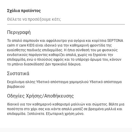
Σχόλια προϊόντος
Περιγραφή
Το απαλό σαμπουάν και αφρόλουτρο για αγόρια και κορίτσια SEPTONA
calm n' care KIDS είναι ιδανικό για την καθημερινή φροντίδα της
ευαίσθητης παιδικής επιδερμίδας. Η ήπια σύνθεσή του με φυσικούς
ενυδατικούς παράγοντες καθαρίζει απαλά, χωρίς να ξηραίνει την
επιδερμίδα, ενώ ο πλούσιος αφρός και το υπέροχο άρωμα του, κάνουν
το μπάνιο διασκέδαση! Δεν προκαλεί δάκρυα.
Συστατικά
Εκχύλισμα αλόης Υδατικό απόσταγμα χαμομηλιού Υδατικό απόσταγμα
βαμβακιού
Οδηγίες Χρήσης/Αποθήκευσης
Ιδανικό για τον καθημερινό καθαρισμό μαλλιών και σώματος. Βάλτε μια
ποσότητα στο χέρι σας και κάντε απαλό μασάζ σε βρεγμένα μαλλιά και
επιδερμίδα. Ξεπλύνετε. Εξωτερική χρήση μόνο.