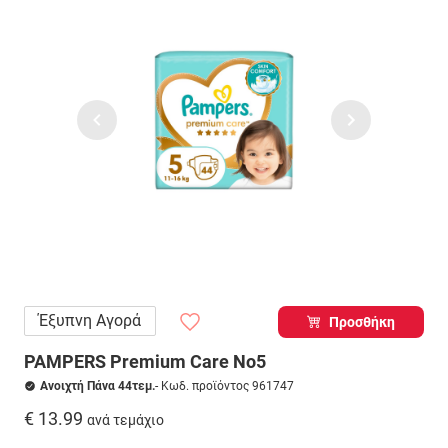
Έξυπνη Αγορά
Προσθήκη
PAMPERS Premium Care No5
Ανοιχτή Πάνα 44τεμ.
- Κωδ. προϊόντος 961747
€ 13.99
ανά τεμάχιο