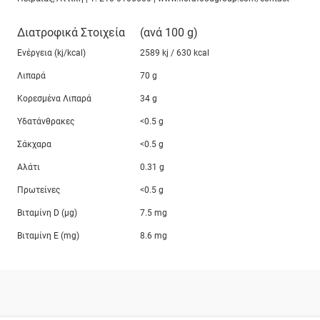
Διατροφικά Στοιχεία
(ανά 100 g)
Ενέργεια (kj/kcal)
2589 kj / 630 kcal
Λιπαρά
70 g
Κορεσμένα Λιπαρά
34 g
Υδατάνθρακες
<0.5 g
Σάκχαρα
<0.5 g
Αλάτι
0.31 g
Πρωτείνες
<0.5 g
Βιταμίνη D (μg)
7.5 mg
Βιταμίνη E (mg)
8.6 mg