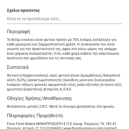
Σχόλια προϊόντος
Περιγραφή
Το Βιτάμ κλασικό είναι φυτικό προϊόν με 70% λιπαρά, κατάλληλο για
κάθε μαγειρική και ζαχαροπλαστική χρήση. Η συσκευασία του είναι
γνωστή για την πρακτικότητά της, αφού στο κάτω μέρος της υπάρχει
ένας χάρακας-δοσομετρητής. Έτσι, κάθε φορά κόβετε την απαιτούμενη
ποσότητα που χρειάζεστε για τις συνταγές σας.
Συστατικά
Φυτικά λίπη(φοινικέλαιο), νερό, φυτικά έλαια (κραμβέλαιο), θαλασσινό
αλάτι (0,3%), γαλακτωµατοποιητές (λεκιθίνη, µονο-και διγλυκερίδια
λιπαρών οξέων), φυσικές αρωµατικές ύλες, µέσο οξίνισης (κιτρικό οξύ),
χρωστική (καροτένια), βιταµίνες Α, D & Ε.
Οδηγίες Χρήσης/Αποθήκευσης
Φυλάσσεται μεταξύ 2-8°C. Μετά το άνοιγμα φυλάσσεται στο ψυγείο.
Πληροφορίες Προμηθεύτη
Flora Food Greece ΜΟΝΟΠΡOΣΩΠΗ Ε.Π.Ε Λεωφ. Πειραιώς 74, 185 47
Πειραιάς, Αττική | T: 210 0106600 | www.florafoodgroup.com/contact