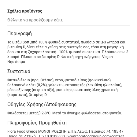
Σχόλια προϊόντος
Περιγραφή
Το Βιτάμ Soft ,από 100% φυσικά συστατικά, πλούσιο σε Ω-3 λιπαρά και
βιταμίνη D, δίνει τέλεια γεύση στις συνταγές σας, τόσο στη μαγειρική
όσο και στη ζαχαροπλαστική. -100% φυσικά συστατικά -Πλούσιο σε ω-3
λιπαρά -Πλούσιο σε βιταμίνη D -Φυτική πηγή ενέργειας -Vegan -
Nηστίσιμο
Συστατικά
Φυτικό έλαιο (κραμβέλαιο), νερό, φυτικό λίπος (φοινικέλαιο),
θαλασσινό αλάτι (0,2%), γαλακτωματοποιητής (λεκιθίνη ηλιελαίου),
μέσο οξίνισης (κιτρικό οξύ), φυσικές αρωματικές ύλες, χρωστική
(καροτένια), βιταμίνη D.
Οδηγίες Χρήσης/Αποθήκευσης
Φυλάσσεται μεταξύ 2-8°C. Μετά το άνοιγμα φυλάσσεται στο ψυγείο.
Πληροφορίες Προμηθεύτη
Flora Food Greece ΜΟΝΟΠΡOΣΩΠΗ Ε.Π.Ε Λεωφ. Πειραιώς 74, 185 47
Πειραιάς, Αττική | T: 210 0106600 | www.florafoodgroup.com/contact