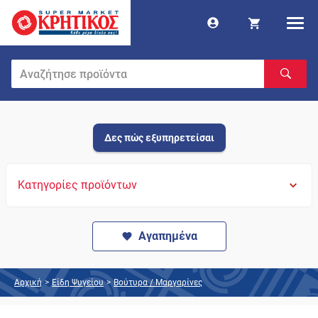
Δες πώς εξυπηρετείσαι
Κατηγορίες προϊόντων
Αγαπημένα
Αρχική
>
Είδη Ψυγείου
>
Βούτυρα / Μαργαρίνες