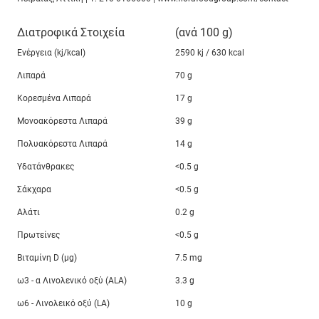
Διατροφικά Στοιχεία
(ανά 100 g)
Ενέργεια (kj/kcal)
2590 kj / 630 kcal
Λιπαρά
70 g
Κορεσμένα Λιπαρά
17 g
Μονοακόρεστα Λιπαρά
39 g
Πολυακόρεστα Λιπαρά
14 g
Υδατάνθρακες
<0.5 g
Σάκχαρα
<0.5 g
Αλάτι
0.2 g
Πρωτείνες
<0.5 g
Βιταμίνη D (μg)
7.5 mg
ω3 - α Λινολενικό οξύ (ALA)
3.3 g
ω6 - Λινολεικό οξύ (LA)
10 g