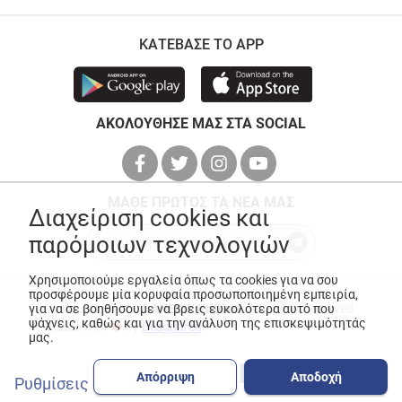
ΚΑΤΕΒΑΣΕ ΤΟ APP
ΑΚΟΛΟΥΘΗΣΕ ΜΑΣ ΣΤΑ SOCIAL
ΜΑΘΕ ΠΡΩΤΟΣ ΤΑ ΝΕΑ ΜΑΣ
Διαχείριση cookies και
παρόμοιων τεχνολογιών
Χρησιμοποιούμε εργαλεία όπως τα cookies για να σου
προσφέρουμε μία κορυφαία προσωποποιημένη εμπειρία,
για να σε βοηθήσουμε να βρεις ευκολότερα αυτό που
© Copyright 2026
ANEDIK Kritikos
. All Rights Reserved
ψάχνεις, καθώς και για την ανάλυση της επισκεψιμότητάς
Made with
by
Desquared
μας.
Απόρριψη
Αποδοχή
Ρυθμίσεις