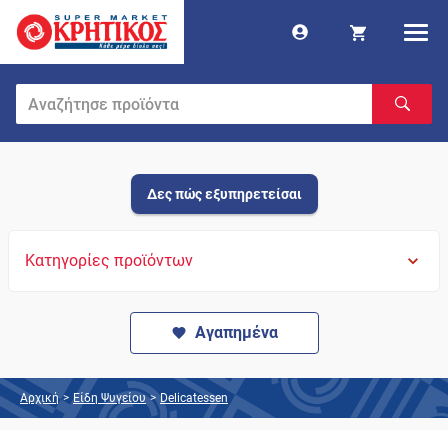
Δες πώς εξυπηρετείσαι
Κατηγορίες προϊόντων
Αγαπημένα
Αρχική
>
Είδη Ψυγείου
>
Delicatessen