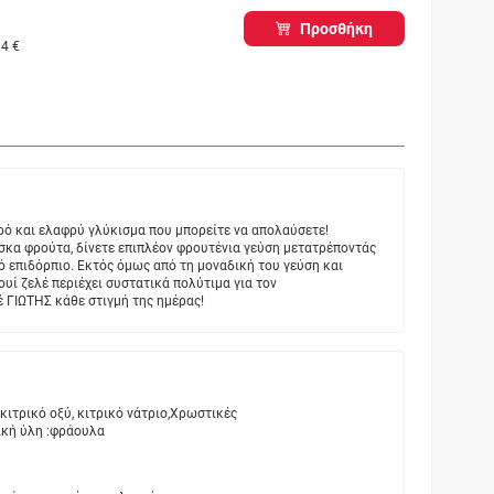
Προσθήκη
4 €
ερό και ελαφρύ γλύκισμα που μπορείτε να απολαύσετε!
κα φρούτα, δίνετε επιπλέον φρουτένια γεύση μετατρέποντάς
ό επιδόρπιο. Εκτός όμως από τη μοναδική του γεύση και
ουί ζελέ περιέχει συστατικά πολύτιμα για τον
 ΓΙΩΤΗΣ κάθε στιγμή της ημέρας!
 κιτρικό οξύ, κιτρικό νάτριο,Χρωστικές
ική ύλη :φράουλα