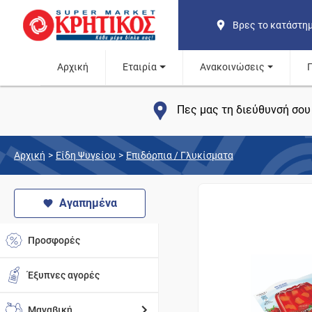
Βρες το κατάστη
Αρχική
Εταιρία
Ανακοινώσεις
Πες μας τη διεύθυνσή σου 
Αρχική
>
Είδη Ψυγείου
>
Επιδόρπια / Γλυκίσματα
Αγαπημένα
Προσφορές
Έξυπνες αγορές
Μαναβική