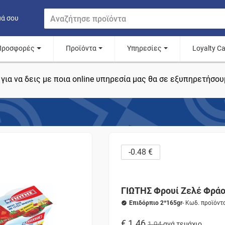
μά σου
Προσφορές
Προϊόντα
Υπηρεσίες
Loyalty C
για να δεις με ποια online υπηρεσία μας θα σε εξυπηρετήσου
-0.48 €
ΓΙΩΤΗΣ Φρουί Ζελέ Φρά
Επιδόρπιο 2*165gr
- Κωδ. προϊόντ
€ 1.46
1.94
ανά τεμάχιο