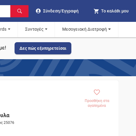
Σύνδεση/Εγγραφή
Το καλάθι μου
ards
Συνταγές
Μεσογειακή Διατροφή
με!
Δες πώς εξυπηρετείσαι
Προσθήκη στα
αγαπημένα
ουλα
ος 25076