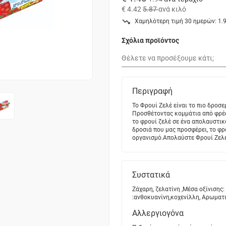
€ 4.42
5.87
ανά κιλό
Χαμηλότερη τιμή 30 ημερών: 1.9
Σχόλια προϊόντος
Περιγραφή
Το Φρουί Ζελέ είναι το πιο δροσ
Προσθέτοντας κομμάτια από φρέσ
το φρουί ζελέ σε ένα απολαυστικ
δροσιά που μας προσφέρει, το φρ
οργανισμό.Απολαύστε Φρουί Ζελέ
Συστατικά
Ζάχαρη, ζελατίνη ,Μέσα οξίνισης:
:ανθοκυανίνη,κοχενίλλη, Αρωματ
Αλλεργιογόνα