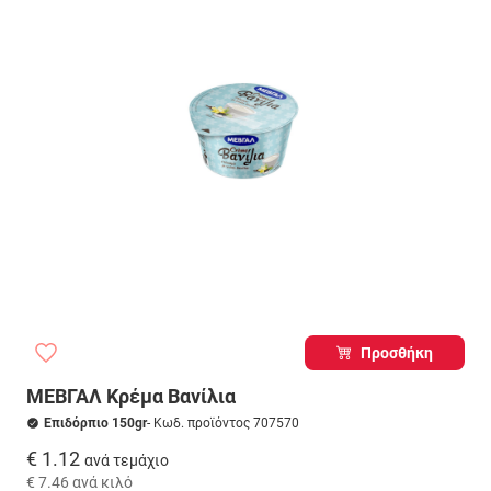
Προσθήκη
ΜΕΒΓΑΛ Κρέμα Βανίλια
Επιδόρπιο 150gr
- Κωδ. προϊόντος 707570
€ 1.12
ανά τεμάχιο
€ 7.46
ανά κιλό