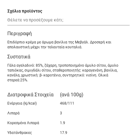
Σχόλια προϊόντος
Περιγραφή
Επιδόρπιο κρέμα με άρωμα βανίλια της Μεβγάλ. Δροσερή και
απολαυστική μέχρι την τελευταία κουταλιά.
Συστατικά
Γάλα αγελαδινό: 85%, ζάχαρη, τροποποιημένο άμυλο σίτου, άμυλο
ταπιόκας, σιμιγδάλι σίτου, σταθεροποιητής: καραγενάνη, βανίλια,
κανέλα, χρωστική: β- καροτένιο, συντηρητικό: νισίνη. Ολικά
στερεά:25%.
Διατροφικά Στοιχεία
(ανά 100g)
Ενέργεια (kj/kcal)
468/111
Λιπαρά
3
Κορεσμένα Λιπαρά
1.9
Υδατάνθρακες
17.9