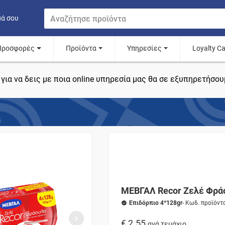
μά σου
Προσφορές
Προϊόντα
Υπηρεσίες
Loyalty C
για να δεις με ποια online υπηρεσία μας θα σε εξυπηρετήσου
ΜΕΒΓΑΛ Recor Ζελέ Φρά
Επιδόρπιο 4*128gr
- Κωδ. προϊόν
€ 2.55
ανά τεμάχιο