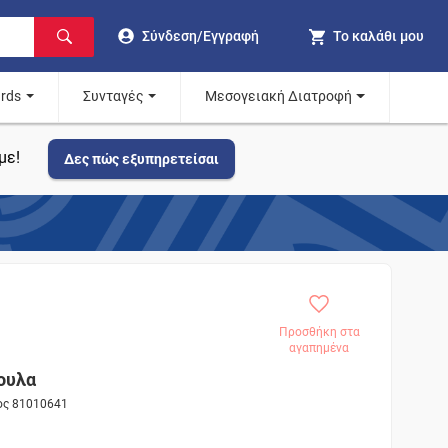
Σύνδεση/Εγγραφή
Το καλάθι μου
ards
Συνταγές
Μεσογειακή Διατροφή
με!
Δες πώς εξυπηρετείσαι
Προσθήκη στα
αγαπημένα
ουλα
τος 81010641