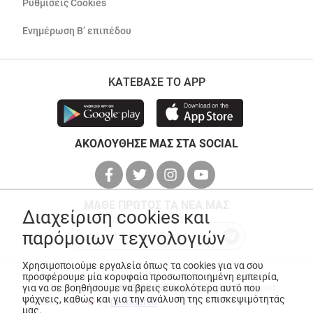
Ρυθμίσεις Cookies
Ενημέρωση Β’ επιπέδου
ΚΑΤΕΒΑΣΕ ΤΟ APP
ΑΚΟΛΟΥΘΗΣΕ ΜΑΣ ΣΤΑ SOCIAL
ΜΑΘΕ ΠΡΩΤΟΣ ΤΑ ΝΕΑ ΜΑΣ
Διαχείριση cookies και
παρόμοιων τεχνολογιών
Χρησιμοποιούμε εργαλεία όπως τα cookies για να σου
προσφέρουμε μία κορυφαία προσωποποιημένη εμπειρία,
για να σε βοηθήσουμε να βρεις ευκολότερα αυτό που
© Copyright 2026
ANEDIK Kritikos
. All Rights Reserved
ψάχνεις, καθώς και για την ανάλυση της επισκεψιμότητάς
Made with
by
Desquared
μας.