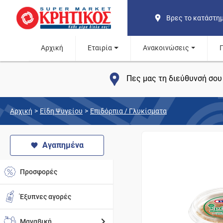
Βρες το κατάστη
Αρχική
Εταιρία
Ανακοινώσεις
Πες μας τη διεύθυνσή σου 
Αρχική
>
Είδη Ψυγείου
>
Επιδόρπια / Γλυκίσματα
Αγαπημένα
Προσφορές
Έξυπνες αγορές
Μαναβική