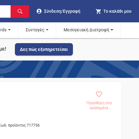
Σύνδεση/Εγγραφή
Το καλάθι μου
ards
Συνταγές
Μεσογειακή Διατροφή
με!
Δες πώς εξυπηρετείσαι
Προσθήκη στα
αγαπημένα
 Κωδ. προϊόντος 717756