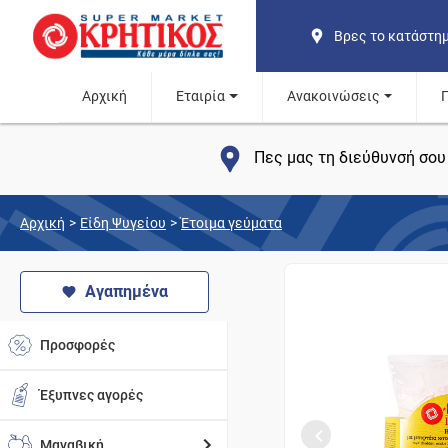
Βρες το κατάστη
Αρχική
Εταιρία
Ανακοινώσεις
Πες μας τη διεύθυνσή σου 
Αρχική
>
Είδη Ψυγείου
>
Έτοιμα γεύματα
Αγαπημένα
Προσφορές
Έξυπνες αγορές
Μαναβική