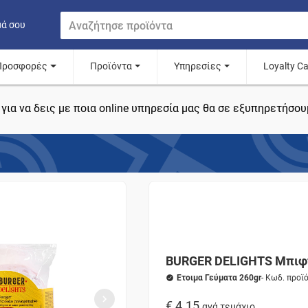
μά σου
Προσφορές
Προϊόντα
Υπηρεσίες
Loyalty C
για να δεις με ποια online υπηρεσία μας θα σε εξυπηρετήσου
BURGER DELIGHTS Μπιφτ
Ετοιμα Γεύματα 260gr
- Κωδ. προϊ
€ 4.15
ανά τεμάχιο