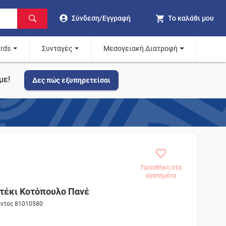
Σύνδεση/Εγγραφή
Το καλάθι μου
ards
Συνταγές
Μεσογειακή Διατροφή
με!
Δες πώς εξυπηρετείσαι
Προσθήκη στα
αγαπημένα
έκι Κοτόπουλο Πανέ
όντος 81010580