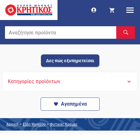
Δες πώς εξυπηρετείσαι
Κατηγορίες προϊόντων
Αγαπημένα
Αρχική
>
Είδη Ψυγείου
>
Φυτικές Κρέμες