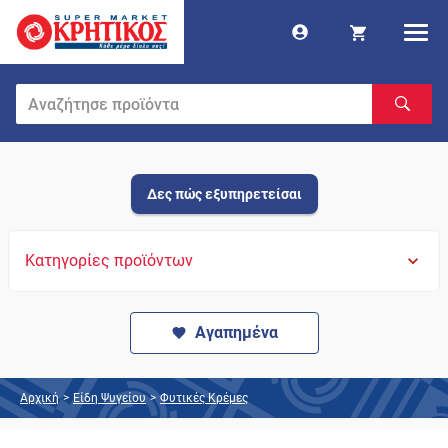
Δες πώς εξυπηρετείσαι
Κατηγορίες προϊόντων
Αγαπημένα
Αρχική
>
Είδη Ψυγείου
>
Φυτικές Κρέμες