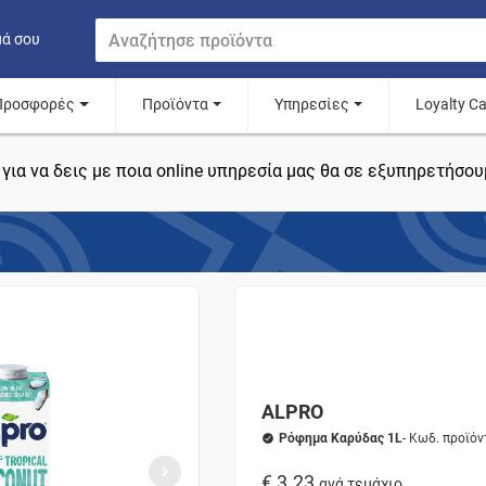
μά σου
Προσφορές
Προϊόντα
Υπηρεσίες
Loyalty C
για να δεις με ποια online υπηρεσία μας θα σε εξυπηρετήσου
ALPRO
Ρόφημα Καρύδας 1L
- Κωδ. προϊό
€ 3.23
ανά τεμάχιο