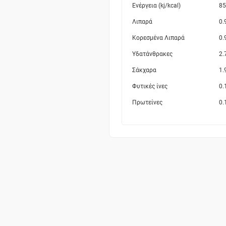
Ενέργεια (kj/kcal)
85
Λιπαρά
0.
Κορεσμένα Λιπαρά
0.
Υδατάνθρακες
2.
Σάκχαρα
1.
Φυτικές ίνες
0.
Πρωτείνες
0.