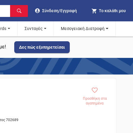
Σύνδεση/Εγγραφή
Το καλάθι μου
ards
Συνταγές
Μεσογειακή Διατροφή
με!
Δες πώς εξυπηρετείσαι
Προσθήκη στα
αγαπημένα
ντος 702689