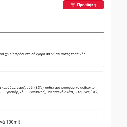
Προσθήκη
 και χωρίς πρόσθετα σάκχαρα θα δώσει νότες τροπικής
 καρύδας, νερό), ρύζι (3,3%), ουδέτερο φωσφορικό ασβέστιο,
μι γκουάρ, κόμμι ξανθάνης), θαλασσινό αλάτι, βιταμίνες (B12,
ανά 100ml)