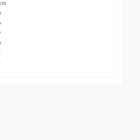
/20
9
9
7
9
1
1