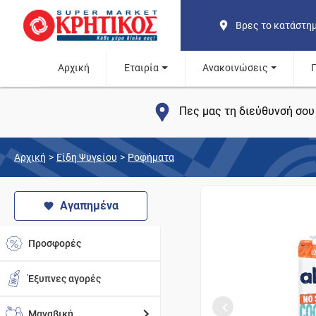
Βρες το κατάστη
Αρχική
Εταιρία
Ανακοινώσεις
Πες μας τη διεύθυνσή σου 
Αρχική
>
Είδη Ψυγείου
>
Ροφήματα
Αγαπημένα
Προσφορές
Έξυπνες αγορές
Μαναβική