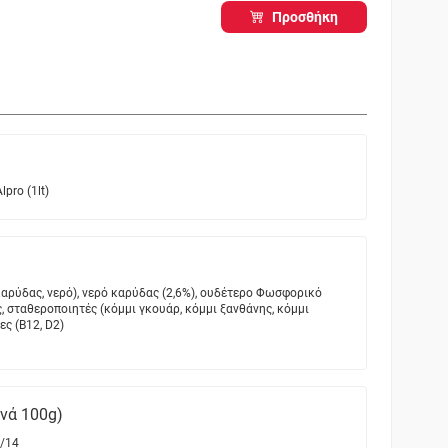
Προσθήκη
pro (1lt)
καρύδας, νερό), νερό καρύδας (2,6%), ουδέτερο Φωσφορικό
 σταθεροποιητές (κόμμι γκουάρ, κόμμι ξανθάνης, κόμμι
ες (B12, D2)
ανά 100g)
/14