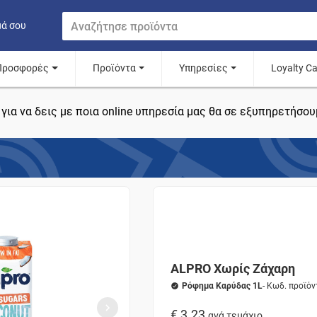
μά σου
Προσφορές
Προϊόντα
Υπηρεσίες
Loyalty C
για να δεις με ποια online υπηρεσία μας θα σε εξυπηρετήσου
ALPRO Χωρίς Ζάχαρη
Ρόφημα Καρύδας 1L
- Κωδ. προϊό
€ 3.23
ανά τεμάχιο