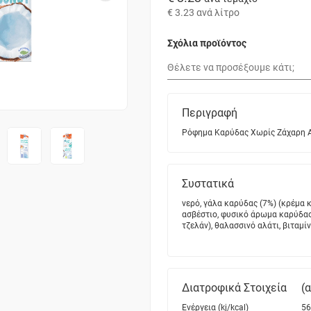
€ 3.23
ανά λίτρο
Σχόλια προϊόντος
Περιγραφή
Ρόφημα Καρύδας Χωρίς Ζάχαρη Al
Συστατικά
νερό, γάλα καρύδας (7%) (κρέμα 
ασβέστιο, φυσικό άρωμα καρύδας,
τζελάν), θαλασσινό αλάτι, βιταμίν
Διατροφικά Στοιχεία
(
Ενέργεια (kj/kcal)
56