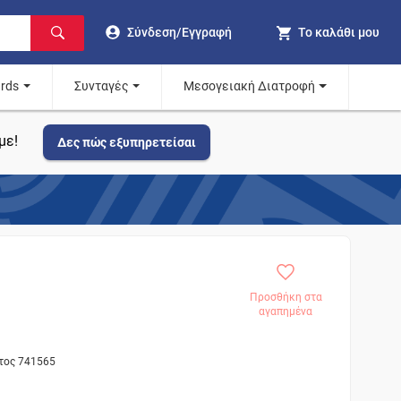
Σύνδεση/Εγγραφή
Το καλάθι μου
ards
Συνταγές
Μεσογειακή Διατροφή
με!
Δες πώς εξυπηρετείσαι
Προσθήκη στα
αγαπημένα
ντος 741565