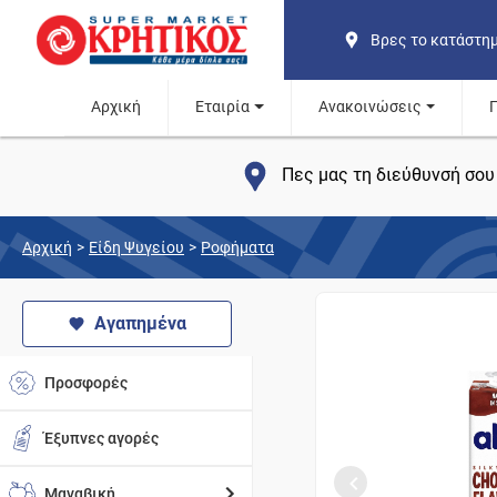
Βρες το κατάστη
Αρχική
Εταιρία
Ανακοινώσεις
Πες μας τη διεύθυνσή σου 
Αρχική
>
Είδη Ψυγείου
>
Ροφήματα
Αγαπημένα
Προσφορές
Έξυπνες αγορές
Μαναβική