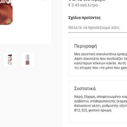
€ 3.43
ανά λίτρο
Σχόλια προϊόντος
Περιγραφή
Μια γευστική σοκολατένια εμπειρ
Alpro σοκολάτα που συνδυάζει τα
καλύτερων κόκκων κακάο. Αυτή η
τις στιγμές που «το μόνο που χρε
Συστατικά
Nερό, ζάχαρη, αποφλοιωμένοι καρ
ασβέστιο, σταθεροποιητές (καραγ
θαλασσινό αλάτι, ρυθμιστής οξύτ
B12, D2), φυσικό άρωμα.