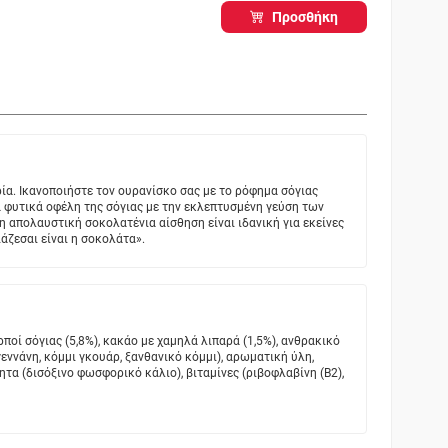
Προσθήκη
ία. Ικανοποιήστε τον ουρανίσκο σας με το ρόφημα σόγιας
 φυτικά οφέλη της σόγιας με την εκλεπτυσμένη γεύση των
 απολαυστική σοκολατένια αίσθηση είναι ιδανική για εκείνες
ιάζεσαι είναι η σοκολάτα».
ποί σόγιας (5,8%), κακάο με χαμηλά λιπαρά (1,5%), ανθρακικό
εννάνη, κόμμι γκουάρ, ξανθανικό κόμμι), αρωματική ύλη,
ητα (δισόξινο φωσφορικό κάλιο), βιταμίνες (ριβοφλαβίνη (B2),