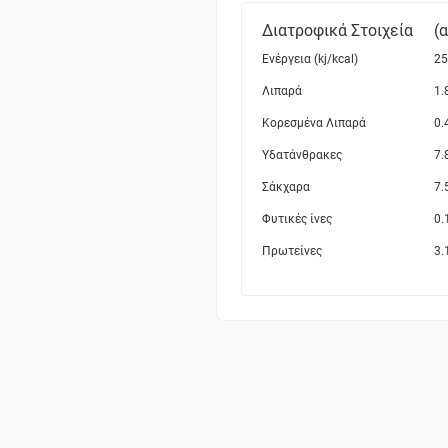
Διατροφικά Στοιχεία
(
Ενέργεια (kj/kcal)
25
Λιπαρά
1.
Κορεσμένα Λιπαρά
0.
Υδατάνθρακες
7.
Σάκχαρα
7.
Φυτικές ίνες
0.
Πρωτείνες
3.