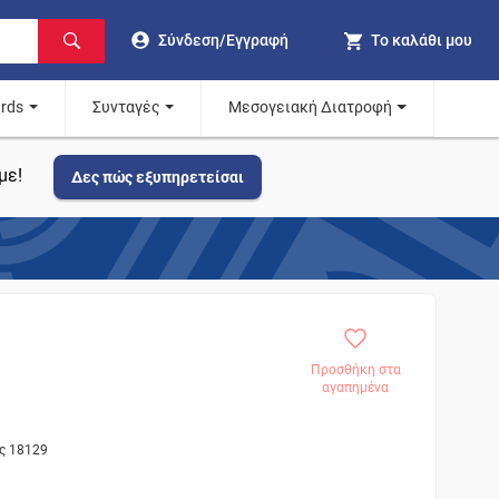
Σύνδεση/Εγγραφή
Το καλάθι μου
ards
Συνταγές
Μεσογειακή Διατροφή
με!
Δες πώς εξυπηρετείσαι
Προσθήκη στα
αγαπημένα
ος 18129