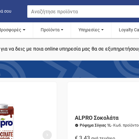
μά σου
Προσφορές
Προϊόντα
Υπηρεσίες
Loyalty C
για να δεις με ποια online υπηρεσία μας θα σε εξυπηρετήσου
ALPRO Σοκολάτα
Ρόφημα Σόγιας 1L
- Κωδ. προϊόντ
€ 3.43
ανά τεμάχιο