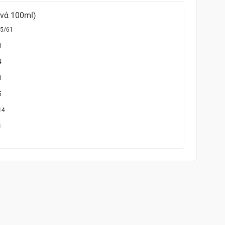
ανά 100ml)
5/61
8
4
8
5
14
1