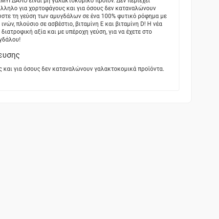
ΥΓΔΑΛΟ είναι μη γαλακτοκομικό προϊόν. Δεν περιέχει
τάλληλο για χορτοφάγους και για όσους δεν καταναλώνουν
στε τη γεύση των αμυγδάλων σε ένα 100% φυτικό ρόφημα με
νών, πλούσιο σε ασβέστιο, βιταμίνη Ε και βιταμίνη D! Η νέα
ιατροφική αξία και με υπέροχη γεύση, για να έχετε στο
γδάλου!
ευσης
ς και για όσους δεν καταναλώνουν γαλακτοκομικά προϊόντα.