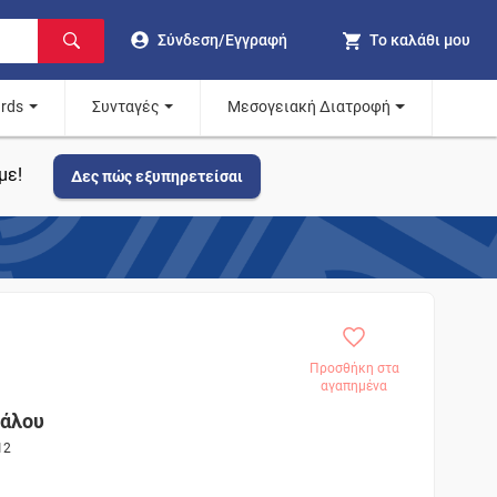
Σύνδεση/Εγγραφή
Το καλάθι μου
ards
Συνταγές
Μεσογειακή Διατροφή
με!
Δες πώς εξυπηρετείσαι
Προσθήκη στα
αγαπημένα
άλου
12