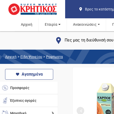
Βρες το κατάστη
Αρχική
Εταιρία
Ανακοινώσεις
Πες μας τη διεύθυνσή σου 
Αρχική
>
Είδη Ψυγείου
>
Ροφήματα
Αγαπημένα
Προσφορές
Έξυπνες αγορές
Μαναβική