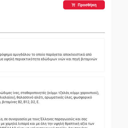
Προσθήκη
ρόφημα αμυγδάλου το οποίο παράγεται αποκλειστικά από
με υψηλή περιεκτικότητα εδώδιμων ινών και πηγή βιταμινών
δώδιμες ίνες, σταθεροποιητές (κόμμι τζελάν, κόμμι χαρουπιού),
λιελαίου), θαλασσινό αλάτι, αρωματικές ύλες, φωσφορικό
 βιταμίνες Β2, Β12, D2, E.
α, σε συνεργασία με τους Έλληνες παραγωγούς και σας
με χαμηλά λιπαρά και με όλη την υψηλή θρεπτική αξία των