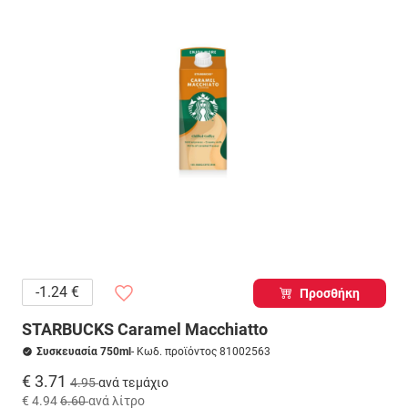
-1.24 €
Προσθήκη
STARBUCKS Caramel Macchiatto
Συσκευασία 750ml
- Κωδ. προϊόντος 81002563
€ 3.71
4.95
ανά τεμάχιο
€ 4.94
6.60
ανά λίτρο