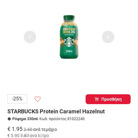
-25%
Προσθήκη
STARBUCKS Protein Caramel Hazelnut
Ρόφημα 330ml
- Κωδ. προϊόντος 81022240
€ 1.95
2.60
ανά τεμάχιο
€ 5.90
7.87
ανά λίτρο