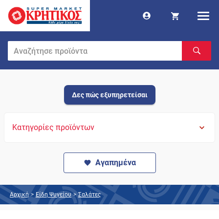
Δες πώς εξυπηρετείσαι
Κατηγορίες προϊόντων
Αγαπημένα
Αρχική
>
Είδη Ψυγείου
>
Σαλάτες