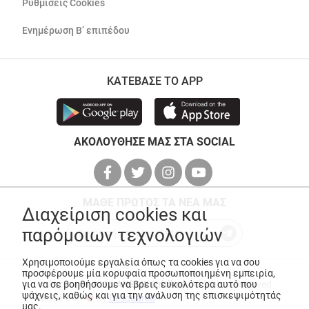
Ρυθμίσεις Cookies
Ενημέρωση Β’ επιπέδου
ΚΑΤΕΒΑΣΕ ΤΟ APP
ΑΚΟΛΟΥΘΗΣΕ ΜΑΣ ΣΤΑ SOCIAL
ΜΑΘΕ ΠΡΩΤΟΣ ΤΑ ΝΕΑ ΜΑΣ
Διαχείριση cookies και
παρόμοιων τεχνολογιών
Χρησιμοποιούμε εργαλεία όπως τα cookies για να σου
προσφέρουμε μία κορυφαία προσωποποιημένη εμπειρία,
για να σε βοηθήσουμε να βρεις ευκολότερα αυτό που
© Copyright 2026
ANEDIK Kritikos
. All Rights Reserved
ψάχνεις, καθώς και για την ανάλυση της επισκεψιμότητάς
Made with
by
Desquared
μας.