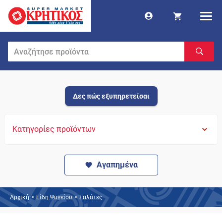
Δες πώς εξυπηρετείσαι
Κατηγορίες προϊόντων
Αγαπημένα
Αρχική
>
Είδη Ψυγείου
>
Σαλάτες