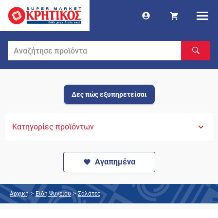
Δες πώς εξυπηρετείσαι
Κατηγορίες προϊόντων
Αγαπημένα
Αρχική
>
Είδη Ψυγείου
>
Σαλάτες