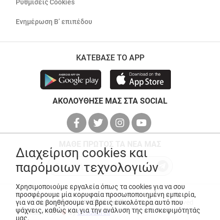
Ρυθμίσεις Cookies
Ενημέρωση Β’ επιπέδου
ΚΑΤΕΒΑΣΕ ΤΟ APP
ΑΚΟΛΟΥΘΗΣΕ ΜΑΣ ΣΤΑ SOCIAL
ΜΑΘΕ ΠΡΩΤΟΣ ΤΑ ΝΕΑ ΜΑΣ
Διαχείριση cookies και
παρόμοιων τεχνολογιών
Χρησιμοποιούμε εργαλεία όπως τα cookies για να σου
προσφέρουμε μία κορυφαία προσωποποιημένη εμπειρία,
για να σε βοηθήσουμε να βρεις ευκολότερα αυτό που
© Copyright 2026
ANEDIK Kritikos
. All Rights Reserved
ψάχνεις, καθώς και για την ανάλυση της επισκεψιμότητάς
Made with
by
Desquared
μας.