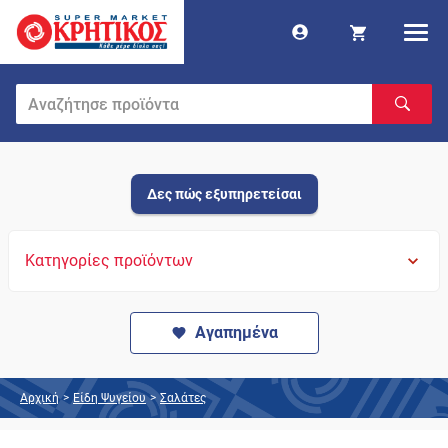
Δες πώς εξυπηρετείσαι
Κατηγορίες προϊόντων
Αγαπημένα
Αρχική
>
Είδη Ψυγείου
>
Σαλάτες