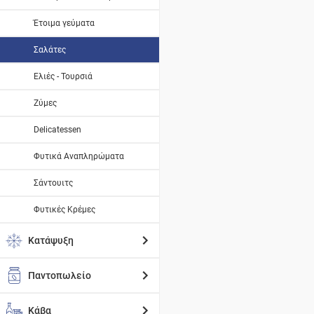
Έτοιμα γεύματα
Σαλάτες
Ελιές - Τουρσιά
Ζύμες
Delicatessen
Φυτικά Αναπληρώματα
Σάντουιτς
Φυτικές Κρέμες
Κατάψυξη
Παντοπωλείο
Κάβα