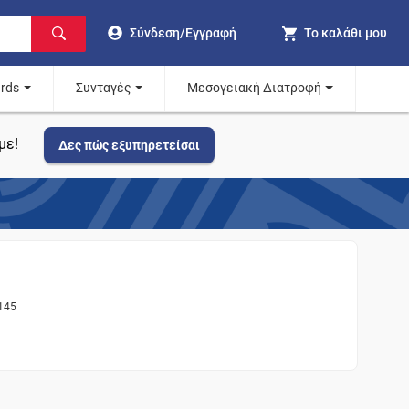
Σύνδεση/Εγγραφή
Το καλάθι μου
ards
Συνταγές
Μεσογειακή Διατροφή
με!
Δες πώς εξυπηρετείσαι
145