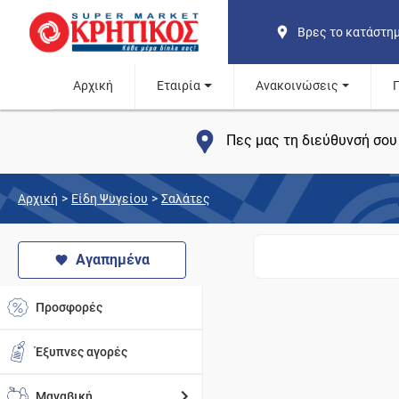
Βρες το κατάστη
Αρχική
Εταιρία
Ανακοινώσεις
Πες μας τη διεύθυνσή σου 
Αρχική
>
Είδη Ψυγείου
>
Σαλάτες
Αγαπημένα
Προσφορές
Έξυπνες αγορές
Μαναβική