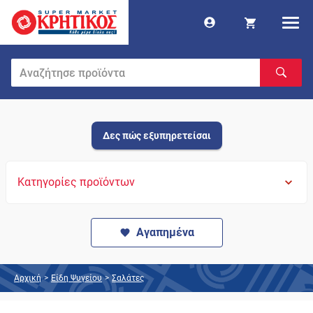
Δες πώς εξυπηρετείσαι
Κατηγορίες προϊόντων
Αγαπημένα
Αρχική
>
Είδη Ψυγείου
>
Σαλάτες