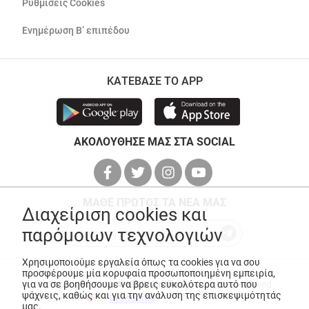
Ρυθμίσεις Cookies
Ενημέρωση Β’ επιπέδου
ΚΑΤΕΒΑΣΕ ΤΟ APP
ΑΚΟΛΟΥΘΗΣΕ ΜΑΣ ΣΤΑ SOCIAL
ΜΑΘΕ ΠΡΩΤΟΣ ΤΑ ΝΕΑ ΜΑΣ
Διαχείριση cookies και
παρόμοιων τεχνολογιών
Χρησιμοποιούμε εργαλεία όπως τα cookies για να σου
προσφέρουμε μία κορυφαία προσωποποιημένη εμπειρία,
για να σε βοηθήσουμε να βρεις ευκολότερα αυτό που
© Copyright 2026
ANEDIK Kritikos
. All Rights Reserved
ψάχνεις, καθώς και για την ανάλυση της επισκεψιμότητάς
Made with
by
Desquared
μας.