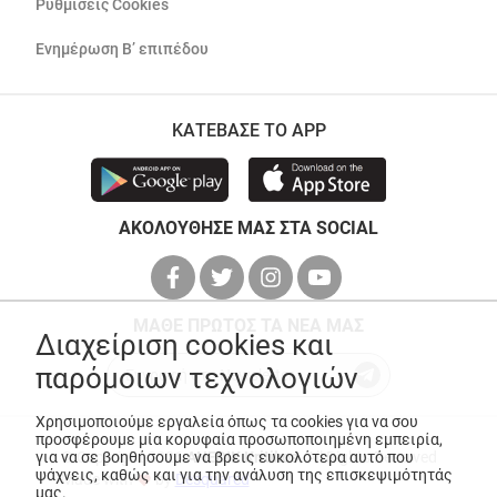
Ρυθμίσεις Cookies
Ενημέρωση Β’ επιπέδου
ΚΑΤΕΒΑΣΕ ΤΟ APP
ΑΚΟΛΟΥΘΗΣΕ ΜΑΣ ΣΤΑ SOCIAL
ΜΑΘΕ ΠΡΩΤΟΣ ΤΑ ΝΕΑ ΜΑΣ
Διαχείριση cookies και
παρόμοιων τεχνολογιών
Χρησιμοποιούμε εργαλεία όπως τα cookies για να σου
προσφέρουμε μία κορυφαία προσωποποιημένη εμπειρία,
για να σε βοηθήσουμε να βρεις ευκολότερα αυτό που
© Copyright 2026
ANEDIK Kritikos
. All Rights Reserved
ψάχνεις, καθώς και για την ανάλυση της επισκεψιμότητάς
Made with
by
Desquared
μας.