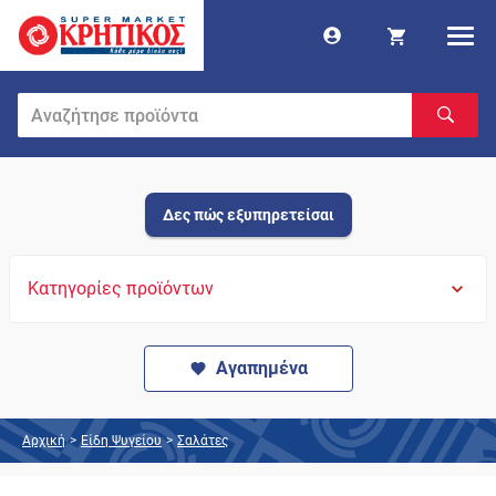
Δες πώς εξυπηρετείσαι
Κατηγορίες προϊόντων
Αγαπημένα
Αρχική
>
Είδη Ψυγείου
>
Σαλάτες