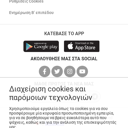
Ρυθμίσεις Cookies
Ενημέρωση Β’ επιπέδου
ΚΑΤΕΒΑΣΕ ΤΟ APP
ΑΚΟΛΟΥΘΗΣΕ ΜΑΣ ΣΤΑ SOCIAL
ΜΑΘΕ ΠΡΩΤΟΣ ΤΑ ΝΕΑ ΜΑΣ
Διαχείριση cookies και
παρόμοιων τεχνολογιών
Χρησιμοποιούμε εργαλεία όπως τα cookies για να σου
προσφέρουμε μία κορυφαία προσωποποιημένη εμπειρία,
για να σε βοηθήσουμε να βρεις ευκολότερα αυτό που
© Copyright 2026
ANEDIK Kritikos
. All Rights Reserved
ψάχνεις, καθώς και για την ανάλυση της επισκεψιμότητάς
Made with
by
Desquared
μας.