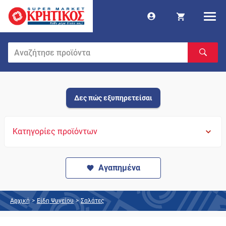
Δες πώς εξυπηρετείσαι
Κατηγορίες προϊόντων
Αγαπημένα
Αρχική
>
Είδη Ψυγείου
>
Σαλάτες