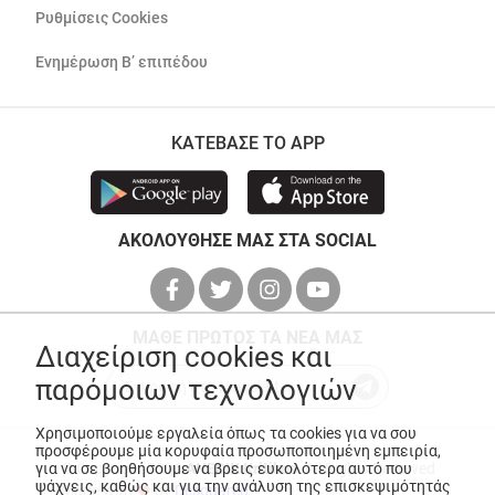
Ρυθμίσεις Cookies
Ενημέρωση Β’ επιπέδου
ΚΑΤΕΒΑΣΕ ΤΟ APP
ΑΚΟΛΟΥΘΗΣΕ ΜΑΣ ΣΤΑ SOCIAL
ΜΑΘΕ ΠΡΩΤΟΣ ΤΑ ΝΕΑ ΜΑΣ
Διαχείριση cookies και
παρόμοιων τεχνολογιών
Χρησιμοποιούμε εργαλεία όπως τα cookies για να σου
προσφέρουμε μία κορυφαία προσωποποιημένη εμπειρία,
για να σε βοηθήσουμε να βρεις ευκολότερα αυτό που
© Copyright 2026
ANEDIK Kritikos
. All Rights Reserved
ψάχνεις, καθώς και για την ανάλυση της επισκεψιμότητάς
Made with
by
Desquared