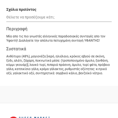
Σχόλια προϊόντος
Περιγραφή
Μία απο τις πιο γνωστές ελληνικές παραδοσιακές συνταγές απο τον
Υφαντή! Διαλέγετε την απόλυτα πετυχημένη συνταγή ΥΦΑΝΤΗΣ!
Συστατικά
Ανθότυρο (48%), μαγιονέζα [νερό, ηλιέλαιο, κρόκος αβγού σε σκόνη,
ξύδι, αλάτι, ζάχαρη, πυκνωτικά μέσα: (τροποποιημένο άμυλο, ξανθάνη,
κόμμι γκουάρ)], λευκό τυρί, πιπεριά πράσινη, άμυλο, τυρί φέτα, πρόβειο
γάλα, κατσικίσιο γάλα, κρέμα γάλακτος, ρυθμιστές οξύτητας: κιτρικό
οξύ, γαλακτικό οξύ, συντηρητικά: σορβικό κάλιο, βενζοϊκό νάτριο.