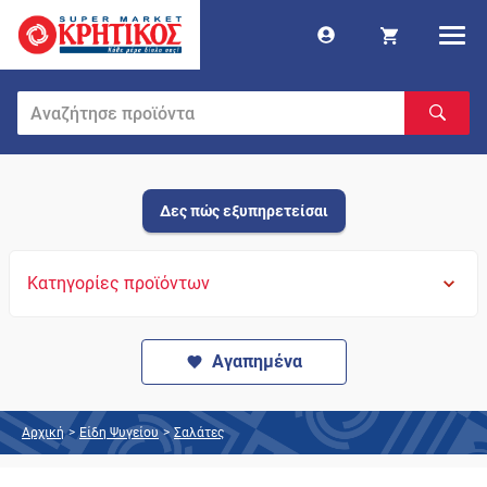
Δες πώς εξυπηρετείσαι
Κατηγορίες προϊόντων
Αγαπημένα
Αρχική
>
Είδη Ψυγείου
>
Σαλάτες