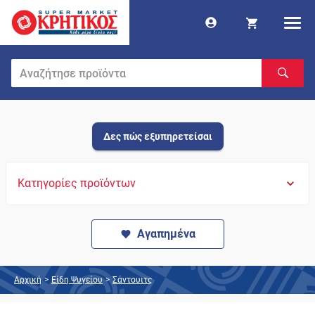
Δες πώς εξυπηρετείσαι
Κατηγορίες προϊόντων
Αγαπημένα
Αρχική
>
Είδη Ψυγείου
>
Σάντουιτς