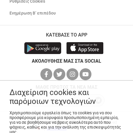
Ρυθμίσεις Cookies
Ενημέρωση Β’ επιπέδου
ΚΑΤΕΒΑΣΕ ΤΟ APP
ΑΚΟΛΟΥΘΗΣΕ ΜΑΣ ΣΤΑ SOCIAL
ΜΑΘΕ ΠΡΩΤΟΣ ΤΑ ΝΕΑ ΜΑΣ
Διαχείριση cookies και
παρόμοιων τεχνολογιών
Χρησιμοποιούμε εργαλεία όπως τα cookies για να σου
προσφέρουμε μία κορυφαία προσωποποιημένη εμπειρία,
για να σε βοηθήσουμε να βρεις ευκολότερα αυτό που
© Copyright 2026
ANEDIK Kritikos
. All Rights Reserved
ψάχνεις, καθώς και για την ανάλυση της επισκεψιμότητάς
Made with
by
Desquared
μας.