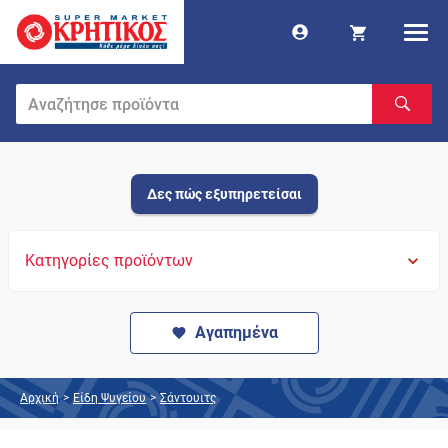
Δες πώς εξυπηρετείσαι
Κατηγορίες προϊόντων
Αγαπημένα
Αρχική
>
Είδη Ψυγείου
>
Σάντουιτς