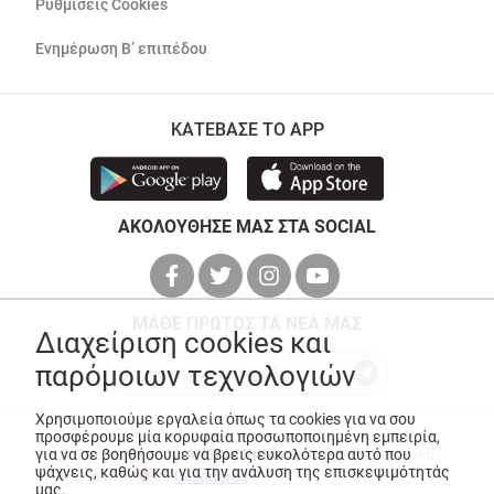
Ρυθμίσεις Cookies
Ενημέρωση Β’ επιπέδου
ΚΑΤΕΒΑΣΕ ΤΟ APP
ΑΚΟΛΟΥΘΗΣΕ ΜΑΣ ΣΤΑ SOCIAL
ΜΑΘΕ ΠΡΩΤΟΣ ΤΑ ΝΕΑ ΜΑΣ
Διαχείριση cookies και
παρόμοιων τεχνολογιών
Χρησιμοποιούμε εργαλεία όπως τα cookies για να σου
προσφέρουμε μία κορυφαία προσωποποιημένη εμπειρία,
για να σε βοηθήσουμε να βρεις ευκολότερα αυτό που
© Copyright 2026
ANEDIK Kritikos
. All Rights Reserved
ψάχνεις, καθώς και για την ανάλυση της επισκεψιμότητάς
Made with
by
Desquared
μας.