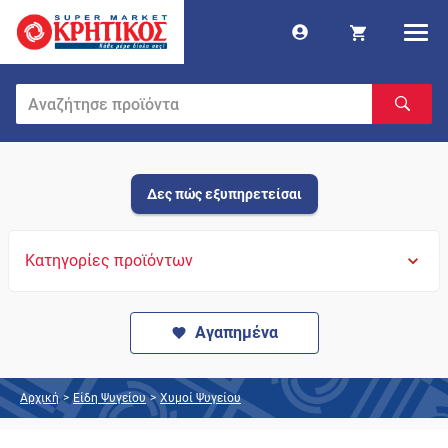
Δες πώς εξυπηρετείσαι
Κατηγορίες προϊόντων
Αγαπημένα
Αρχική
>
Είδη Ψυγείου
>
Χυμοί Ψυγείου