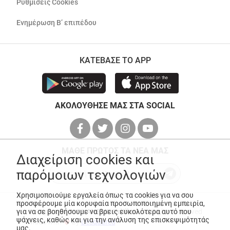
Ρυθμίσεις Cookies
Ενημέρωση Β’ επιπέδου
ΚΑΤΕΒΑΣΕ ΤΟ APP
ΑΚΟΛΟΥΘΗΣΕ ΜΑΣ ΣΤΑ SOCIAL
ΜΑΘΕ ΠΡΩΤΟΣ ΤΑ ΝΕΑ ΜΑΣ
Διαχείριση cookies και
παρόμοιων τεχνολογιών
Χρησιμοποιούμε εργαλεία όπως τα cookies για να σου
προσφέρουμε μία κορυφαία προσωποποιημένη εμπειρία,
για να σε βοηθήσουμε να βρεις ευκολότερα αυτό που
© Copyright 2026
ANEDIK Kritikos
. All Rights Reserved
ψάχνεις, καθώς και για την ανάλυση της επισκεψιμότητάς
Made with
by
Desquared
μας.