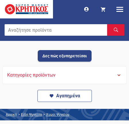
Δες πώς εξυπηρετείσαι
Κατηγορίες προϊόντων
Αγαπημένα
Αρχική
>
Είδη Ψυγείου
>
Χυμοί Ψυγείου