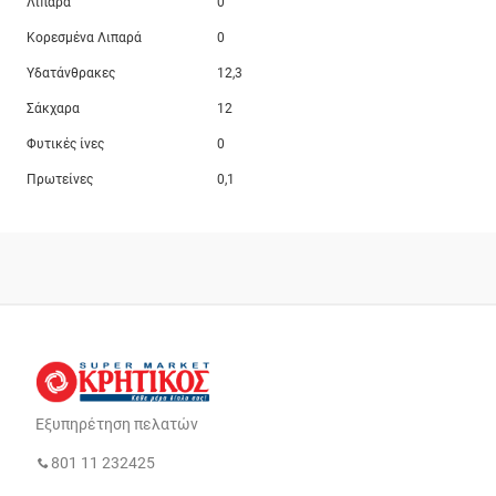
Λιπαρά
0
Κορεσμένα Λιπαρά
0
Υδατάνθρακες
12,3
Σάκχαρα
12
Φυτικές ίνες
0
Πρωτείνες
0,1
Εξυπηρέτηση πελατών
801 11 232425