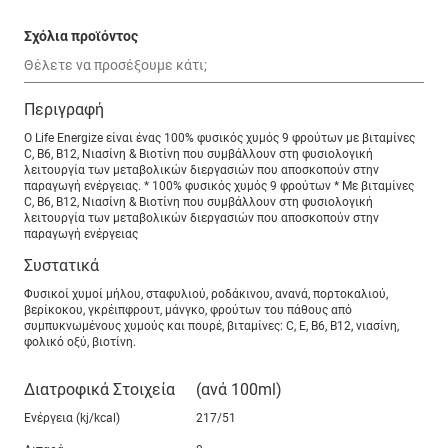
Σχόλια προϊόντος
Περιγραφή
O Life Energize είναι ένας 100% φυσικός χυμός 9 φρούτων με βιταμίνες
C, B6, B12, Νιασίνη & Βιοτίνη που συμβάλλουν στη φυσιολογική
λειτουργία των μεταβολικών διεργασιών που αποσκοπούν στην
παραγωγή ενέργειας. * 100% φυσικός χυμός 9 φρούτων * Με βιταμίνες
C, B6, B12, Νιασίνη & Βιοτίνη που συμβάλλουν στη φυσιολογική
λειτουργία των μεταβολικών διεργασιών που αποσκοπούν στην
παραγωγή ενέργειας
Συστατικά
Φυσικοί χυμοί μήλου, σταφυλιού, ροδάκινου, ανανά, πορτοκαλιού,
βερίκοκου, γκρέιπφρουτ, μάνγκο, φρούτων του πάθους από
συμπυκνωμένους χυμούς και πουρέ, βιταμίνες: C, E, B6, B12, νιασίνη,
φολικό οξύ, βιοτίνη.
Διατροφικά Στοιχεία
(ανά 100ml)
Ενέργεια (kj/kcal)
217/51