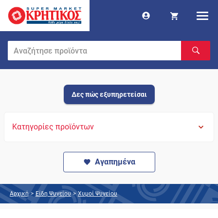
Δες πώς εξυπηρετείσαι
Κατηγορίες προϊόντων
Αγαπημένα
Αρχική
>
Είδη Ψυγείου
>
Χυμοί Ψυγείου