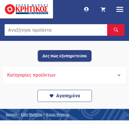
Δες πώς εξυπηρετείσαι
Κατηγορίες προϊόντων
Αγαπημένα
Αρχική
>
Είδη Ψυγείου
>
Χυμοί Ψυγείου