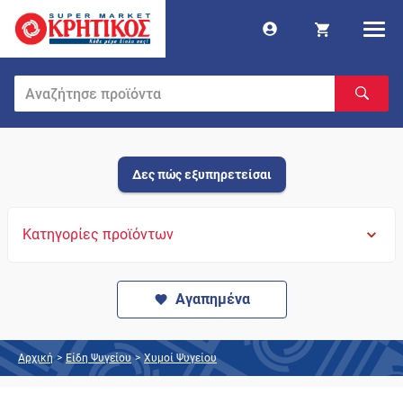
Δες πώς εξυπηρετείσαι
Κατηγορίες προϊόντων
Αγαπημένα
Αρχική
>
Είδη Ψυγείου
>
Χυμοί Ψυγείου