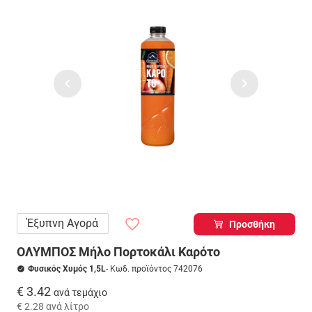
Έξυπνη Αγορά
Προσθήκη
ΟΛΥΜΠΟΣ Μήλο Πορτoκάλι Καρότο
Φυσικός Χυμός 1,5L
- Κωδ. προϊόντος 742076
€ 3.42
ανά τεμάχιο
€ 2.28
ανά λίτρο