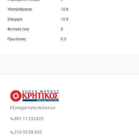
Υδατάνθρακες
12.8
Σάκχαρα
12.5
Φυτικές ίνες
0
Πρωτείνες
0.3
Εξυπηρέτηση πελατών
801 11 232425
210 55 58 832