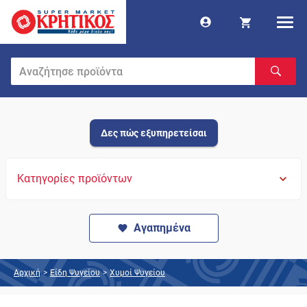
Δες πώς εξυπηρετείσαι
Κατηγορίες προϊόντων
Αγαπημένα
Αρχική
>
Είδη Ψυγείου
>
Χυμοί Ψυγείου